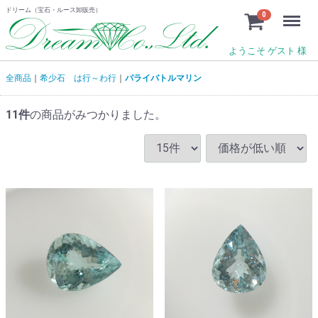
ドリーム（宝石・ルース卸販売）
Menu
0
ようこそ ゲスト 様
全商品
希少石 は行～わ行
パライバトルマリン
11
件
の商品がみつかりました。